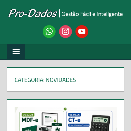
Skip
to
content
PRO-
Gestão
whatsapp
instagram
youtube
Fácil
DADOS
e
Inteligente
SISTEMAS
CATEGORIA:
NOVIDADES