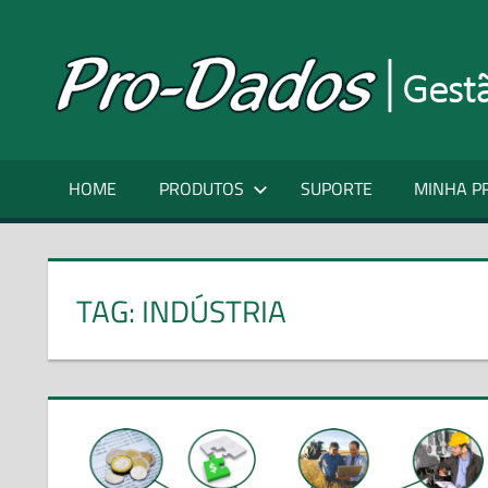
Skip
to
Gestão
content
Fácil
e
Inteligente
HOME
PRODUTOS
SUPORTE
MINHA P
TAG:
INDÚSTRIA