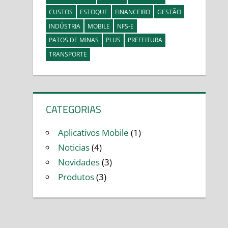
CUSTOS
ESTOQUE
FINANCEIRO
GESTÃO
INDÚSTRIA
MOBILE
NFS-E
PATOS DE MINAS
PLUS
PREFEITURA
TRANSPORTE
CATEGORIAS
Aplicativos Mobile
(1)
Noticias
(4)
Novidades
(3)
Produtos
(3)