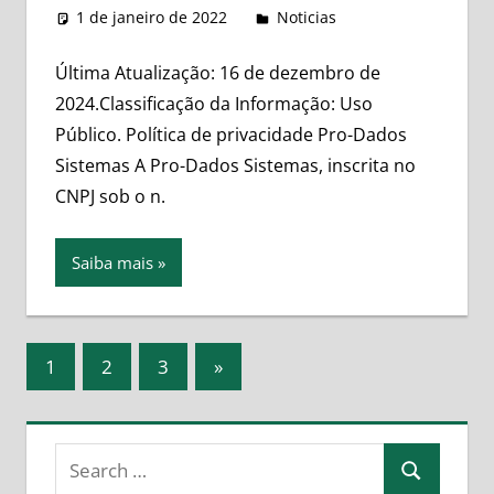
1 de janeiro de 2022
leovitor
Noticias
Última Atualização: 16 de dezembro de
2024.Classificação da Informação: Uso
Público. Política de privacidade Pro-Dados
Sistemas A Pro-Dados Sistemas, inscrita no
CNPJ sob o n.
Saiba mais
Navegação
Next
1
2
3
»
Posts
por
posts
Search
Search
for: