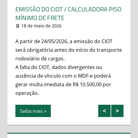
PLUS
EMISSÃO DO CIOT / CALCULADORA PISO
1 de
MÍNIMO DE FRETE
18 de maio de 2026
leovitor
medias
Com o 
capaze
A partir de 24/05/2026, a emissão do CIOT
s
isso d
será obrigatória antes do início do transporte
rodoviário de cargas.
Saib
A falta do CIOT, dados divergentes ou
ausência de vínculo com o MDF-e poderá
gerar multa imediata de R$ 10.500,00 por
operação.
Saiba mais