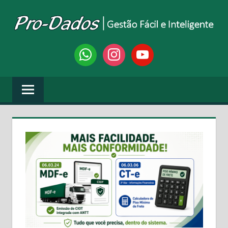
Skip
to
content
PRO-
Gestão
whatsapp
instagram
youtube
Fácil
DADOS
e
Inteligente
SISTEMAS