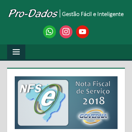
Skip
to
content
PRO-
Gestão
whatsapp
instagram
youtube
Fácil
DADOS
e
Inteligente
SISTEMAS